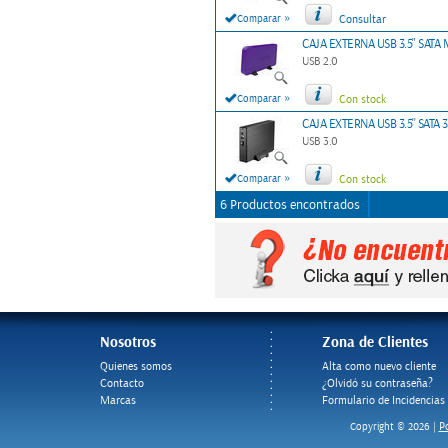
»
Comparar
Consultar
CAJA EXTERNA USB 3.5" SAT
USB 2.0
»
Comparar
Con stock
CAJA EXTERNA USB 3.5'' SATA
USB 3.0
»
Comparar
Con stock
6 Productos encontrados
Nosotros
Zona de Clientes
Quienes somos
Alta como nuevo cliente
Contacto
¿Olvidó su contraseña?
Marcas
Formulario de Incidencias
Po
Copyright © 2026 |