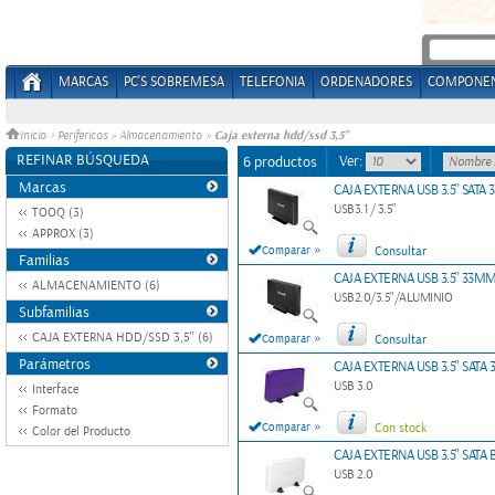
MARCAS
PC'S SOBREMESA
TELEFONIA
ORDENADORES
COMPONE
Caja externa hdd/ssd 3,5"
Inicio
>
Perifericos
»
Almacenamiento
»
REFINAR BÚSQUEDA
Ver:
6 productos
Marcas
CAJA EXTERNA USB 3.5'' SATA
USB3.1 / 3.5"
TOOQ (3)
APPROX (3)
»
Comparar
Consultar
Familias
CAJA EXTERNA USB 3.5'' 33M
ALMACENAMIENTO (6)
USB2.0/3.5"/ALUMINIO
Subfamilias
»
CAJA EXTERNA HDD/SSD 3,5" (6)
Comparar
Consultar
Parámetros
CAJA EXTERNA USB 3.5" SATA
USB 3.0
Interface
Formato
»
Comparar
Con stock
Color del Producto
CAJA EXTERNA USB 3.5" SATA
USB 2.0