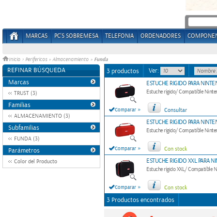
MARCAS
PC'S SOBREMESA
TELEFONIA
ORDENADORES
COMPONE
Funda
Inicio
>
Perifericos
»
Almacenamiento
»
REFINAR BÚSQUEDA
Ver:
3 productos
Marcas
ESTUCHE RIGIDO PARA NINTE
Estuche rígido/ Compatible Ninte
TRUST (3)
Familias
»
Comparar
Consultar
ALMACENAMIENTO (3)
ESTUCHE RIGIDO PARA NINTE
Subfamilias
Estuche rígido/ Compatible Ninte
FUNDA (3)
»
Comparar
Con stock
Parámetros
ESTUCHE RIGIDO XXL PARA N
Color del Producto
Estuche rígido XXL/ Compatible 
»
Comparar
Con stock
3 Productos encontrados