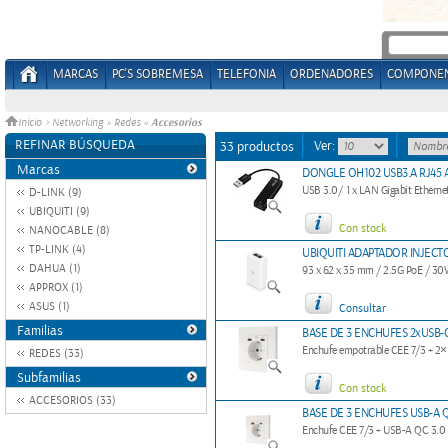
MARCAS
PC'S SOBREMESA
TELEFONIA
ORDENADORES
COMPONE
Accesorios
Inicio
>
Networking
»
Redes
»
REFINAR BÚSQUEDA
Ver:
33 productos
Marcas
DONGLE OH102 USB3.A RJ45 
USB 3.0/ 1 x LAN Gigabit Etherne
D-LINK (9)
UBIQUITI (9)
Con stock
NANOCABLE (8)
TP-LINK (4)
UBIQUITI ADAPTADOR INJECTO
DAHUA (1)
93 x 62 x 35 mm / 2.5G PoE / 3
APPROX (1)
ASUS (1)
Consultar
Familias
BASE DE 3 ENCHUFES 2xUSB-
Enchufe empotrable CEE 7/3 + 2
REDES (33)
Subfamilias
Con stock
ACCESORIOS (33)
BASE DE 3 ENCHUFES USB-A Q
Enchufe CEE 7/3 + USB-A QC 3.0 