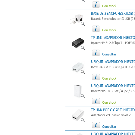
Con stock
BASE DE 3 ENCHUFES x3USB (
Base de 3 enchufes con 3 USB (2
Con stock
TP-LINKI ADAPTADOR INJECTO
inyector PoE+ 2.5Gbps TL-POE26
Consultar
UBIQUITI ADAPTADOR INJECTO
INYECTOR POE++ UBIQUITI U-PO
Con stock
UBIQUITI ADAPTADOR INJECT
Inyector PoE 802.3at / 48/V / 2.
Con stock
TP-LINK POE GIGABIT INJECTO
Adaptador PoE pasivo de 48 V
Consultar
UBIQUITI ADAPTADOR INJECTO