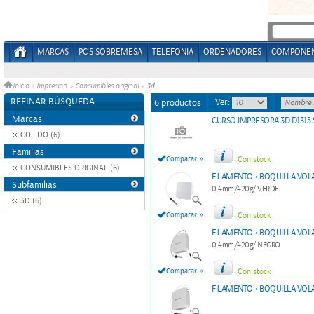
MARCAS
PC'S SOBREMESA
TELEFONIA
ORDENADORES
COMPONE
3d
Inicio
>
Impresion
»
Consumibles original
»
REFINAR BÚSQUEDA
Ver:
6 productos
Marcas
CURSO IMPRESORA 3D D1315 SE
COLIDO (6)
Familias
»
Comparar
Con stock
CONSUMIBLES ORIGINAL (6)
FILAMENTO + BOQUILLA VOLA
Subfamilias
0.4mm/420g/ VERDE
3D (6)
»
Comparar
Con stock
FILAMENTO + BOQUILLA VOLA
0.4mm/420g/ NEGRO
»
Comparar
Con stock
FILAMENTO + BOQUILLA VOL