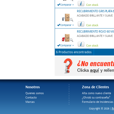
»
Comparar
Con stock
RECUBRIMIENTO GRIS PLATA 
ACABADO BRILLANTE Y SUAVE
»
Comparar
Con stock
RECUBRIMIENTO ROJO 60 ML
ACABADO BRILLANTE Y SUAVE
»
Comparar
Con stock
6 Productos encontrados
Nosotros
Zona de Clientes
Quienes somos
Alta como nuevo cliente
Contacto
¿Olvidó su contraseña?
Marcas
Formulario de Incidencias
Po
Copyright © 2026 |