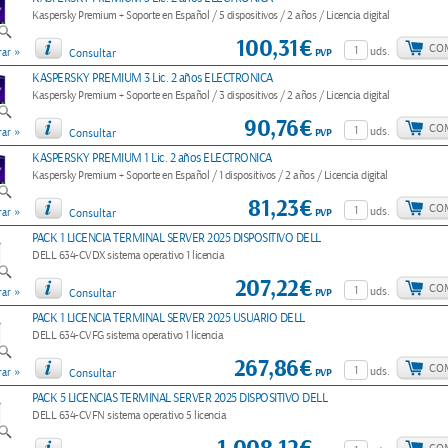
Kaspersky Premium + Soporte en Español / 5 dispositivos / 2 años / Licencia digital
100,31€
CO
»
uds.
PVP
ar
Consultar
KASPERSKY PREMIUM 3 Lic. 2 años ELECTRONICA
Kaspersky Premium + Soporte en Español / 3 dispositivos / 2 años / Licencia digital
90,76€
CO
»
uds.
PVP
ar
Consultar
KASPERSKY PREMIUM 1 Lic. 2 años ELECTRONICA
Kaspersky Premium + Soporte en Español / 1 dispositivos / 2 años / Licencia digital
81,23€
CO
»
uds.
PVP
ar
Consultar
PACK 1 LICENCIA TERMINAL SERVER 2025 DISPOSITIVO DELL
DELL 634-CVDX sistema operativo 1 licencia
207,22€
CO
»
uds.
PVP
ar
Consultar
PACK 1 LICENCIA TERMINAL SERVER 2025 USUARIO DELL
DELL 634-CVFG sistema operativo 1 licencia
267,86€
CO
»
uds.
PVP
ar
Consultar
PACK 5 LICENCIAS TERMINAL SERVER 2025 DISPOSITIVO DELL
DELL 634-CVFN sistema operativo 5 licencia