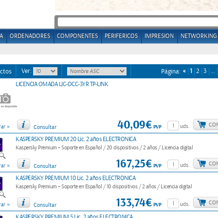
A
ORDENADORES
COMPONENTES
PERIFERICOS
IMPRESION
NETWORKING
Ver:
«
1
2
3
…
ctos
Página:
LICENCIA OMADA LIC-OCC-3YR TP-LINK
40,09€
CO
»
uds.
PVP
ar
Consultar
KASPERSKY PREMIUM 20 Lic. 2 años ELECTRONICA
Kaspersky Premium + Soporte en Español / 20 dispositivos / 2 años / Licencia digital
167,25€
CO
»
uds.
PVP
ar
Consultar
KASPERSKY PREMIUM 10 Lic. 2 años ELECTRONICA
Kaspersky Premium + Soporte en Español / 10 dispositivos / 2 años / Licencia digital
133,74€
CO
»
uds.
PVP
ar
Consultar
KASPERSKY PREMIUM 5 Lic. 2 años ELECTRONICA