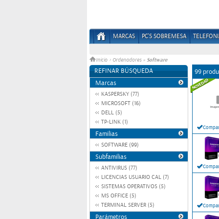
MARCAS
PC'S SOBREMESA
TELEFONI
Software
Inicio
>
Ordenadores
»
REFINAR BÚSQUEDA
99 produ
Marcas
KASPERSKY (77)
MICROSOFT (16)
DELL (5)
TP-LINK (1)
Compar
Familias
SOFTWARE (99)
Subfamilias
Compar
ANTIVIRUS (77)
LICENCIAS USUARIO CAL (7)
SISTEMAS OPERATIVOS (5)
MS OFFICE (5)
TERMINAL SERVER (5)
Compar
Parámetros