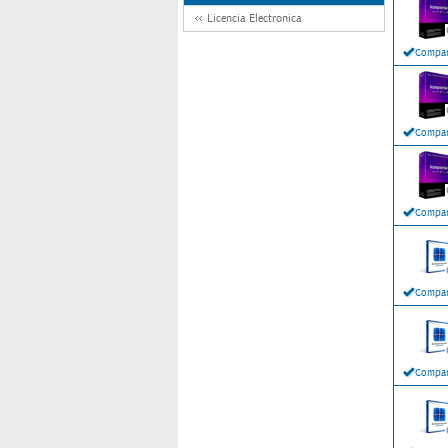
Licencia Electronica
Compar
Compar
Compar
Compar
Compar