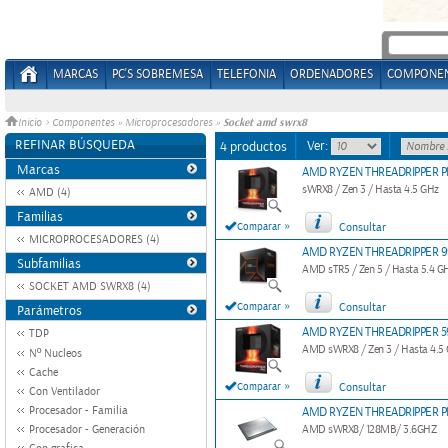
MARCAS
PC'S SOBREMESA
TELEFONIA
ORDENADORES
COMPONE
Socket amd swrx8
Inicio
>
Componentes
»
Microprocesadores
»
REFINAR BÚSQUEDA
Ver:
4 productos
Marcas
AMD RYZEN THREADRIPPER 
sWRX8 / Zen 3 / Hasta 4.5 GHz
AMD (4)
Familias
»
Comparar
Consultar
MICROPROCESADORES (4)
AMD RYZEN THREADRIPPER 
Subfamilias
AMD sTR5 / Zen 5 / Hasta 5.4 
SOCKET AMD SWRX8 (4)
»
Comparar
Consultar
Parámetros
AMD RYZEN THREADRIPPER 
TDP
AMD sWRX8 / Zen 3 / Hasta 4.5
Nº Nucleos
Cache
»
Comparar
Consultar
Con Ventilador
Procesador - Familia
AMD RYZEN THREADRIPPER P
Procesador - Generación
AMD sWRX8/ 128MB/ 3.6GHZ