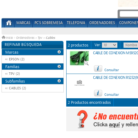
MARCAS
PC'S SOBREMESA
TELEFONIA
ORDENADORES
COMPONE
Cables
Inicio
>
Ordenadores
»
Tpv
»
REFINAR BÚSQUEDA
Ver:
2 productos
Marcas
CABLE DE CONEXION MS9520 
EPSON (2)
Familias
Consultar
TPV (2)
CABLE DE CONEXION RS232(9/
Subfamilias
CABLES (2)
Consultar
2 Productos encontrados