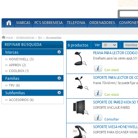
MARCAS
PC'S SOBREMESA
TELEFONIA
ORDENADORES
COMPONE
Accesorios
Inicio
>
Ordenadores
»
Tpv
»
REFINAR BÚSQUEDA
Ver:
6 productos
Marcas
PEANA PARA LECTOR CODIGO 
Diseñado para las series appLS11
HONEYWELL (3)
APPROX (2)
Con stock
COOLBOX (1)
SOPORTE PARA LECTOR DE C
Familias
Hasta 70x45mm/ Se puede fijar a
TPV (6)
Subfamilias
Con stock
ACCESORIOS (6)
SOPORTE DE PARED KIOKSO T
SOPORTE ANCLAJE PARED
Consultar
SOPORTE MESA HONEYWELL
SOPORTE PARA ESCANER MS95