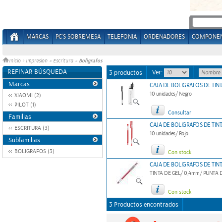
MARCAS
PC'S SOBREMESA
TELEFONIA
ORDENADORES
COMPONE
Boligrafos
Inicio
>
Impresion
»
Escritura
»
REFINAR BÚSQUEDA
Ver:
3 productos
Marcas
CAJA DE BOLIGRAFOS DE TINT
10 unidades/ Negro
XIAOMI (2)
PILOT (1)
Consultar
Familias
CAJA DE BOLIGRAFOS DE TINT
ESCRITURA (3)
10 unidades/ Rojo
Subfamilias
BOLIGRAFOS (3)
Con stock
CAJA DE BOLIGRAFOS DE TINT
TINTA DE GEL/ 0,4mm/ PUNTA 
Con stock
3 Productos encontrados