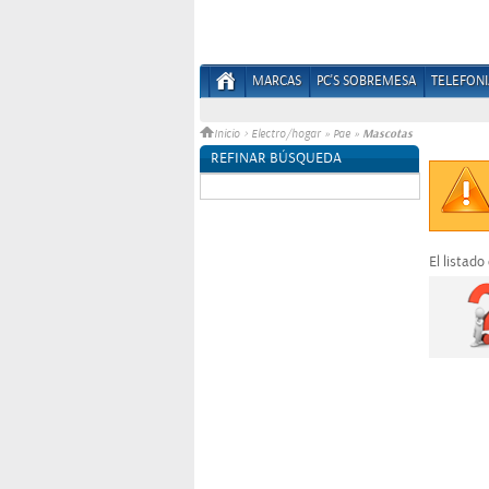
MARCAS
PC'S SOBREMESA
TELEFONI
Mascotas
Inicio
>
Electro/hogar
»
Pae
»
REFINAR BÚSQUEDA
Sin datos
El listado