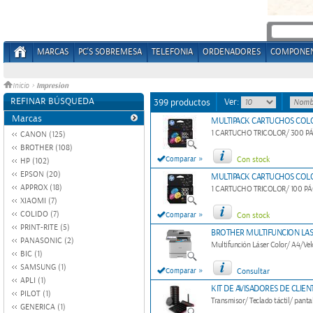
MARCAS
PC'S SOBREMESA
TELEFONIA
ORDENADORES
COMPONE
Impresion
Inicio
>
REFINAR BÚSQUEDA
Ver:
399 productos
Marcas
MULTIPACK CARTUCHOS COLOR
1 CARTUCHO TRICOLOR/ 300 P
CANON (125)
BROTHER (108)
»
Comparar
Con stock
HP (102)
EPSON (20)
MULTIPACK CARTUCHOS COLOR
APPROX (18)
1 CARTUCHO TRICOLOR/ 100 PÁ
XIAOMI (7)
»
COLIDO (7)
Comparar
Con stock
PRINT-RITE (5)
BROTHER MULTIFUNCION LA
PANASONIC (2)
Multifunción Láser Color/ A4/Vel
BIC (1)
SAMSUNG (1)
»
Comparar
Consultar
APLI (1)
KIT DE AVISADORES DE CLIEN
PILOT (1)
Transmisor/ Teclado táctil/ panta
GENERICA (1)