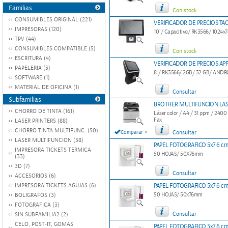
Familias
Con stock
CONSUMIBLES ORIGINAL (221)
VERIFICADOR DE PRECIOS TA
IMPRESORAS (120)
10"/ Capacitivo/ RK3566/ 1024x
TPV (44)
CONSUMIBLES COMPATIBLE (5)
Con stock
ESCRITURA (4)
VERIFICADOR DE PRECIOS AP
PAPELERIA (3)
8"/ RK3566/ 2GB/ 32 GB/ ANDROI
SOFTWARE (1)
MATERIAL DE OFICINA (1)
Consultar
Subfamilias
BROTHER MULTIFUNCION LA
CHORRO DE TINTA (161)
Láser color / A4 / 31 ppm / 2400
Fax
LASER PRINTERS (88)
CHORRO TINTA MULTIFUNC. (50)
»
Comparar
Consultar
LASER MULTIFUNCION (38)
PAPEL FOTOGRAFICO 5x7.6 cm
IMPRESORA TICKETS TERMICA
50 HOJAS/ 50X76mm
(33)
3D (7)
Consultar
ACCESORIOS (6)
IMPRESORA TICKETS AGUJAS (6)
PAPEL FOTOGRAFICO 5x7.6 cm
50 HOJAS/ 50x76mm
BOLIGRAFOS (3)
FOTOGRAFICA (3)
Consultar
SIN SUBFAMILIA2 (2)
CELO, POST-IT, GOMAS
PAPEL FOTOGRAFICO 5x7.6 cm